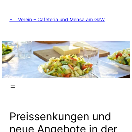
Zum
Inhalt
FiT Verein – Cafeteria und Mensa am GaW
springen
Preissenkungen und
neue Angebote in der