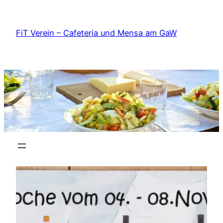
Zum
Inhalt
FiT Verein – Cafeteria und Mensa am GaW
springen