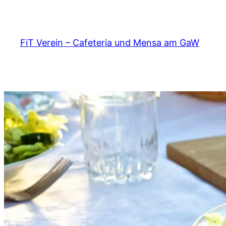
Zum
Inhalt
springen
FiT Verein – Cafeteria und Mensa am GaW