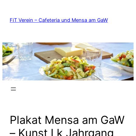
Zum
Inhalt
FiT Verein – Cafeteria und Mensa am GaW
springen
Plakat Mensa am GaW
– Kunst Lk Jahrgang