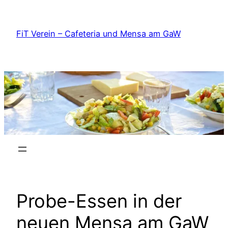
Zum
Inhalt
FiT Verein – Cafeteria und Mensa am GaW
springen
Probe-Essen in der
neuen Mensa am GaW