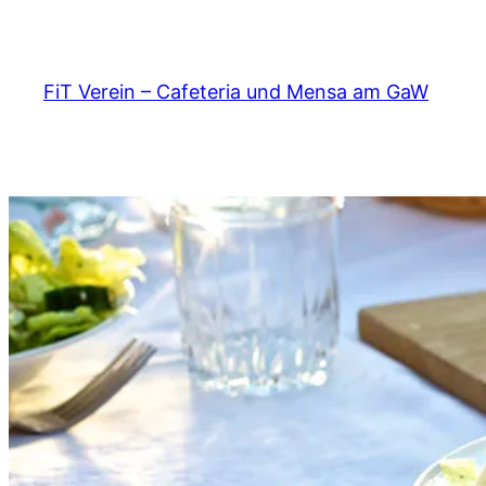
Zum
Inhalt
springen
FiT Verein – Cafeteria und Mensa am GaW