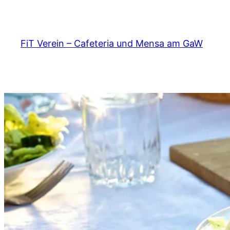
Zum
Inhalt
springen
FiT Verein – Cafeteria und Mensa am GaW